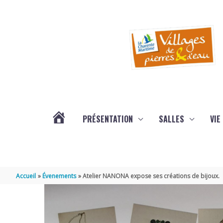
Aller au contenu
Aller au pied de page
PRÉSENTATION
SALLES
VIE
#3578
(PAS
Accueil
Évenements
Atelier NANONA expose ses créations de bijoux.
DE