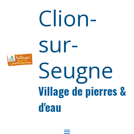
Aller au contenu
Aller au pied de page
Clion-
sur-
Seugne
Village de pierres &
d'eau
MENU