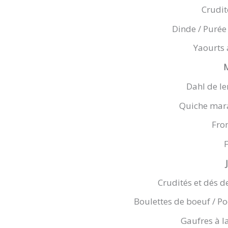
Crudité
Dinde / Purée
Yaourts a
Dahl de len
Quiche maraî
Fro
F
Crudités et dés de
Boulettes de boeuf / P
Gaufres à la