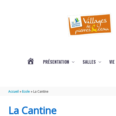
Aller au contenu
Aller au pied de page
PRÉSENTATION
SALLES
VIE
#3578
(PAS
Accueil
Ecole
La Cantine
DE
La Cantine