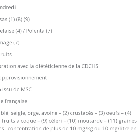
ndredi
s (1) (8) (9)
laise (4) / Polenta (7)
mage (7)
ruits
ration avec la diététicienne de la CDCHS.
 approvisionnement
n issu de MSC
e française
blé, seigle, orge, avoine – (2) crustacés – (3) oeufs – (4)
8) fruits à coque – (9) céleri – (10) moutarde – (11) graines
es : concentration de plus de 10 mg/kg ou 10 mg/litre en