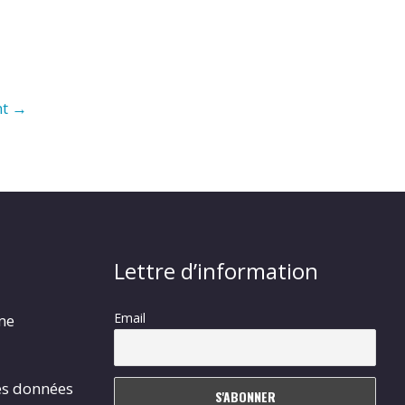
nt
→
Lettre d’information
Email
rme
es données