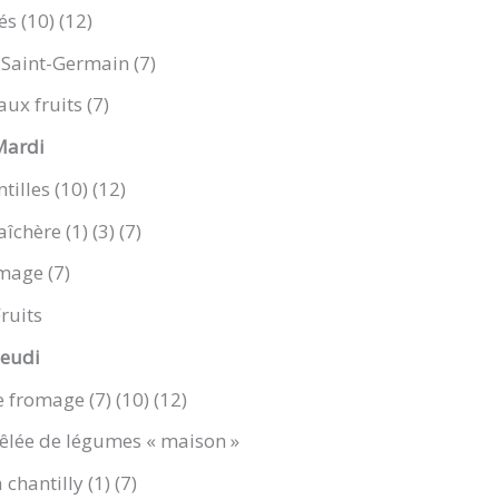
s (10) (12)
 Saint-Germain (7)
ux fruits (7)
Mardi
tilles (10) (12)
chère (1) (3) (7)
mage (7)
ruits
Jeudi
 fromage (7) (10) (12)
oêlée de légumes « maison »
 chantilly (1) (7)