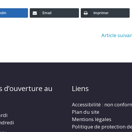
edIn
Email
Imprimer
Article suiva
s d’ouverture au
Liens
Accessibilité : non confo
Plan du site
ardi
Mentions légales
ndredi
Politique de protection d