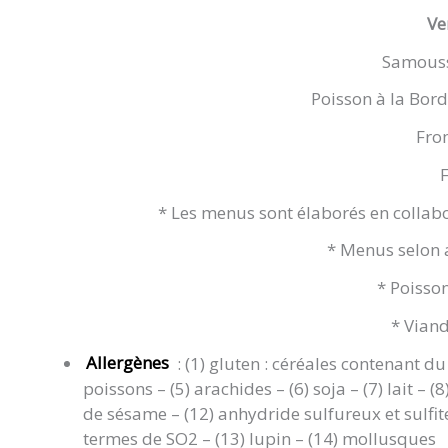
Ve
Samoussa
Poisson à la Borde
Fro
F
* Les menus sont élaborés en collabo
* Menus selon
* Poisso
* Viand
Allergènes
: (1) gluten : céréales contenant du 
poissons – (5) arachides – (6) soja – (7) lait – (
de sésame – (12) anhydride sulfureux et sulfit
termes de SO2 – (13) lupin – (14) mollusques