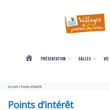
Aller au contenu
Aller au pied de page
PRÉSENTATION
SALLES
VIE
#3578
(PAS
Accueil
Points d’intérêt
DE
Points d’intérêt