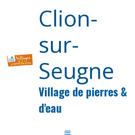
Aller au contenu
Aller au pied de page
Clion-
sur-
Seugne
Village de pierres &
d'eau
MENU