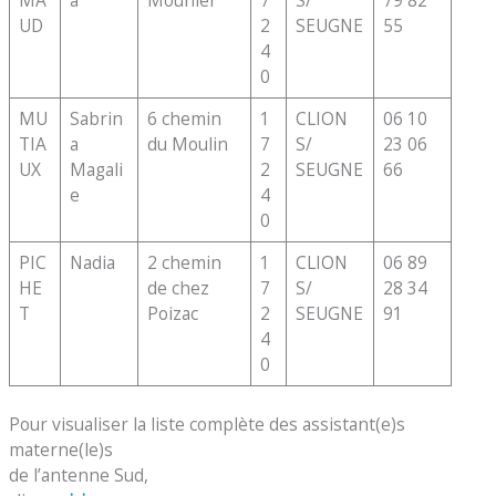
UD
2
SEUGNE
55
4
0
MU
Sabrin
6 chemin
1
CLION
06 10
TIA
a
du Moulin
7
S/
23 06
UX
Magali
2
SEUGNE
66
e
4
0
PIC
Nadia
2 chemin
1
CLION
06 89
HE
de chez
7
S/
28 34
T
Poizac
2
SEUGNE
91
4
0
Pour visualiser la liste complète des assistant(e)s
materne(le)s
de l’antenne Sud,