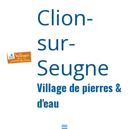
Aller au contenu
Aller au pied de page
Clion-
sur-
Seugne
Village de pierres &
d'eau
MENU