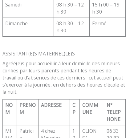
Samedi
08 h 30 – 12
15 h 00 – 19
h 30
h 30
Dimanche
08 h 30 – 12
Fermé
h 30
ASSISTANT(E)S MATERNEL(LE)S
Agréé(e)s pour accueillir à leur domicile des mineurs
confiés par leurs parents pendant les heures de
travail ou d’absences de ces derniers : cet accueil peut
s’exercer à la journée, en dehors des heures d’école et
la nuit.
NO
PRENO
ADRESSE
C
COMM
N°
M
M
P
UNE
TELEP
HONE
MI
Patrici
4 chez
1
CLION
06 33
MA
a
Mounier
7
S/
79 82