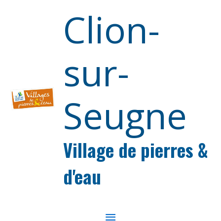
Aller au contenu
Aller au pied de page
Clion-
sur-
Seugne
Village de pierres &
d'eau
MENU