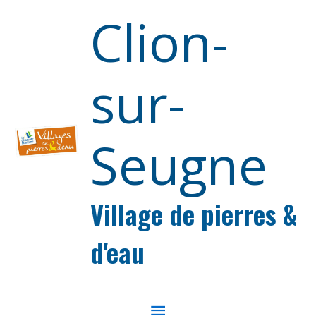
Aller au contenu
Aller au pied de page
Clion-
sur-
Seugne
Village de pierres &
d'eau
MENU