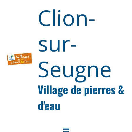
Aller au contenu
Aller au pied de page
Clion-
sur-
Seugne
Village de pierres &
d'eau
MENU