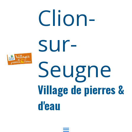
Aller au contenu
Aller au pied de page
Clion-
sur-
Seugne
Village de pierres &
d'eau
MENU