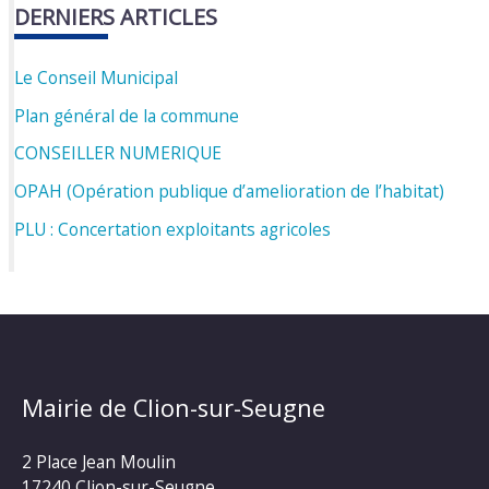
DERNIERS ARTICLES
Le Conseil Municipal
Plan général de la commune
CONSEILLER NUMERIQUE
OPAH (Opération publique d’amelioration de l’habitat)
PLU : Concertation exploitants agricoles
Mairie de Clion-sur-Seugne
2 Place Jean Moulin
17240 Clion-sur-Seugne