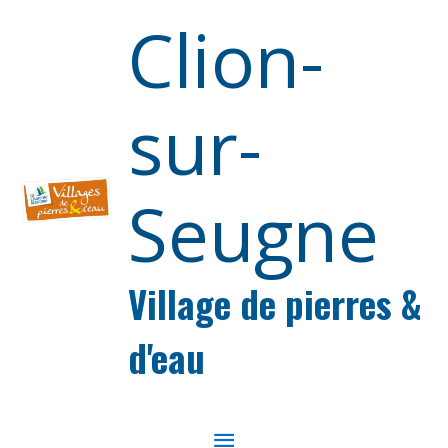
Aller au contenu
Aller au pied de page
Clion-
sur-
Seugne
Village de pierres &
d'eau
MENU