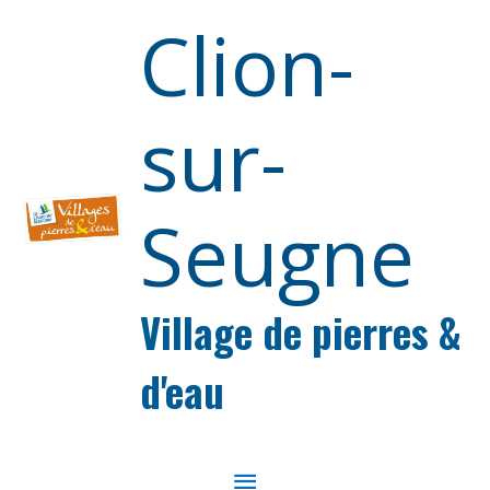
Aller au contenu
Aller au pied de page
Clion-
sur-
Seugne
Village de pierres &
d'eau
MENU