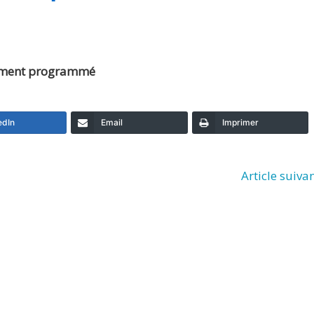
ement programmé
edIn
Email
Imprimer
Article suiva