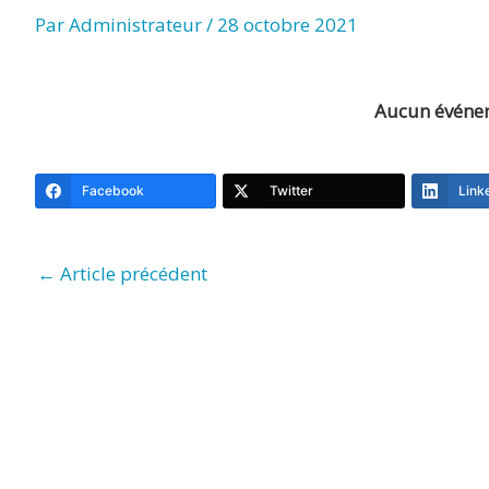
TITRE)
Par
Administrateur
/
28 octobre 2021
Aucun évén
Facebook
Twitter
Link
←
Article précédent