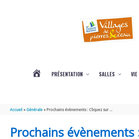
Aller au contenu
Aller au pied de page
PRÉSENTATION
SALLES
VIE
#3578
(PAS
Accueil
Générale
Prochains évènements : Cliquez sur …
DE
Prochains évènements :