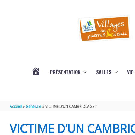
Aller au contenu
Aller au pied de page
PRÉSENTATION
SALLES
VIE
#3578
(PAS
Accueil
Générale
VICTIME D’UN CAMBRIOLAGE ?
DE
VICTIME D’UN CAMBRI