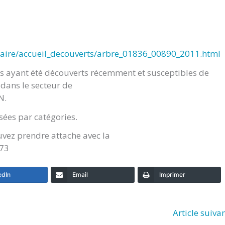
iciaire/accueil_decouverts/arbre_01836_00890_2011.html
ts ayant été découverts récemment et susceptibles de
dans le secteur de
N.
sées par catégories.
uvez prendre attache avec la
 73
edIn
Email
Imprimer
Article suiva