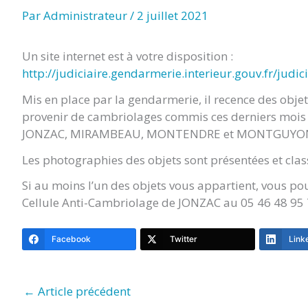
TITRE)
Par
Administrateur
/
2 juillet 2021
Un site internet est à votre disposition :
http://judiciaire.gendarmerie.interieur.gouv.fr/jud
Mis en place par la gendarmerie, il recence des obje
provenir de cambriolages commis ces derniers mois 
JONZAC, MIRAMBEAU, MONTENDRE et MONTGUYO
Les photographies des objets sont présentées et clas
Si au moins l’un des objets vous appartient, vous po
Cellule Anti-Cambriolage de JONZAC au 05 46 48 95
Facebook
Twitter
Link
←
Article précédent