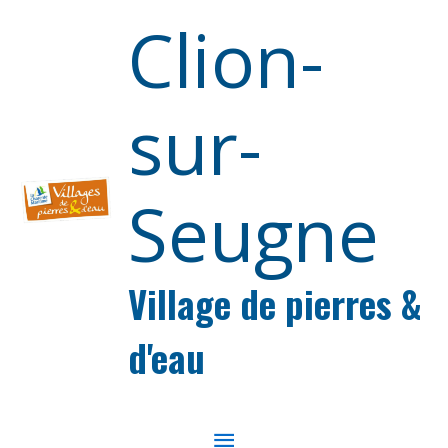
Aller au contenu
Aller au pied de page
Clion-
sur-
Seugne
Village de pierres &
d'eau
MENU