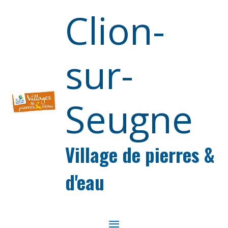
Aller au contenu
Aller au pied de page
Clion-
sur-
Seugne
Village de pierres &
d'eau
MENU