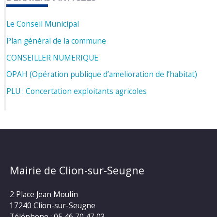
Le Conseil Municipal
Plan général de la commune
CONSEILLER NUMERIQUE
OPAH (Opération publique d’amelioration de l’habitat)
PLU : Concertation exploitants agricoles
Mairie de Clion-sur-Seugne
2 Place Jean Moulin
17240 Clion-sur-Seugne
Téléphone : 05 46 70 47 03