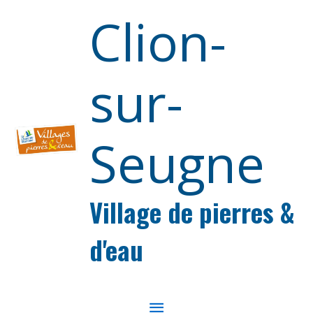
Aller au contenu
Aller au pied de page
Clion-
sur-
Seugne
Village de pierres &
d'eau
MENU