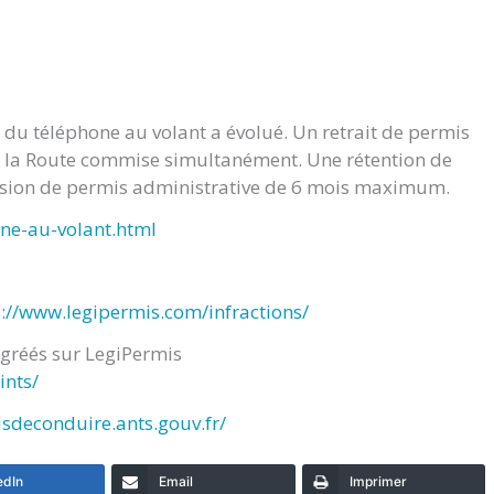
 du téléphone au volant a évolué. Un retrait de permis
de la Route commise simultanément. Une rétention de
nsion de permis administrative de 6 mois maximum.
one-au-volant.html
s://www.legipermis.com/infractions/
agréés sur LegiPermis
ints/
isdeconduire.ants.gouv.fr/
edIn
Email
Imprimer