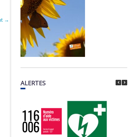
nt
→
ALERTES