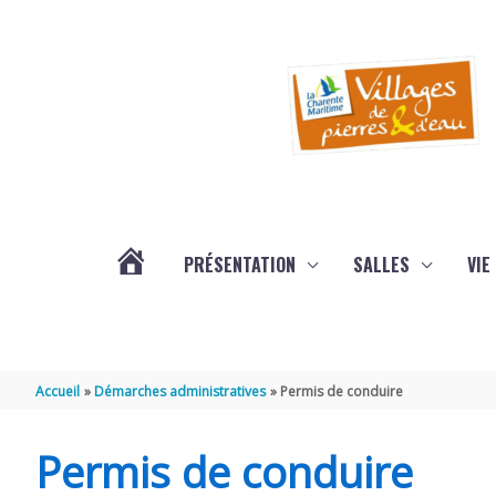
Aller au contenu
Aller au pied de page
PRÉSENTATION
SALLES
VIE
#3578
(PAS
Accueil
Démarches administratives
Permis de conduire
DE
Permis de conduire