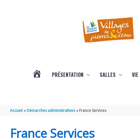
Aller au contenu
Aller au pied de page
PRÉSENTATION
SALLES
VIE
#3578
(PAS
Accueil
Démarches administratives
France Services
DE
France Services