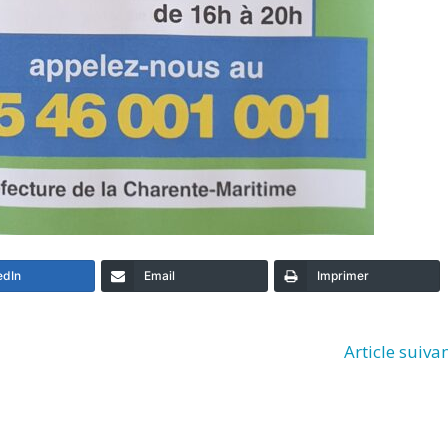
edIn
Email
Imprimer
Article suiva