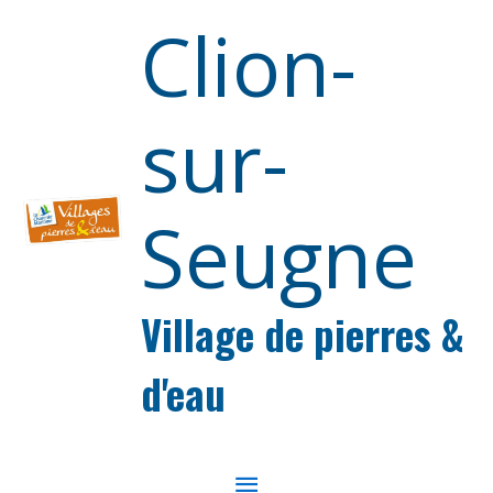
Aller au contenu
Aller au pied de page
Clion-
sur-
Seugne
Village de pierres &
d'eau
MENU