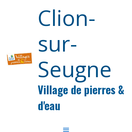
Aller au contenu
Aller au pied de page
Clion-
sur-
Seugne
Village de pierres &
d'eau
MENU