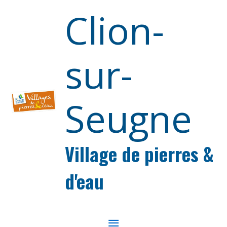
Aller au contenu
Aller au pied de page
Clion-
sur-
Seugne
Village de pierres &
d'eau
MENU