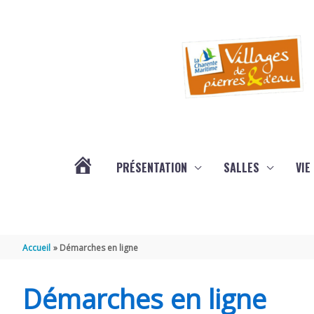
Aller au contenu
Aller au pied de page
PRÉSENTATION
SALLES
VIE
#3578
(PAS
Accueil
Démarches en ligne
DE
Démarches en ligne