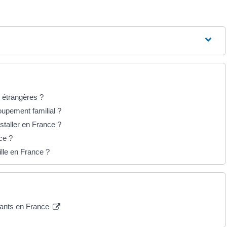
s étrangères ?
oupement familial ?
staller en France ?
ce ?
ille en France ?
nfants en France