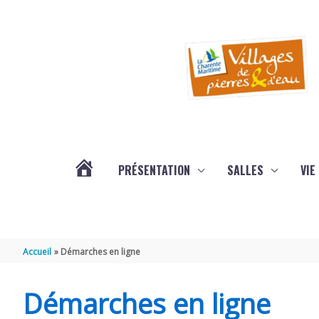
Aller au contenu
Aller au pied de page
PRÉSENTATION
SALLES
VIE
#3578
(PAS
Accueil
Démarches en ligne
DE
Démarches en ligne