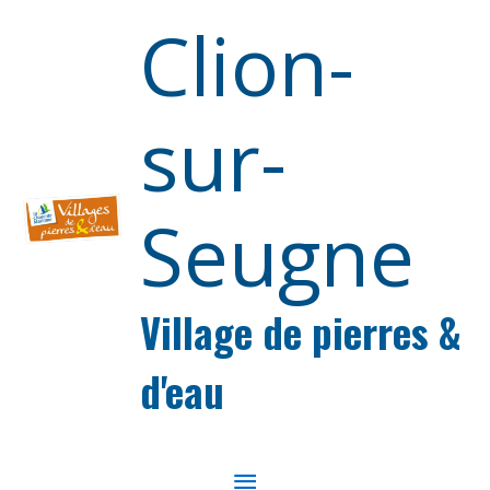
Aller au contenu
Aller au pied de page
Clion-
sur-
Seugne
Village de pierres &
d'eau
MENU