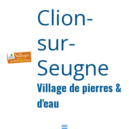
Aller au contenu
Aller au pied de page
Clion-
sur-
Seugne
Village de pierres &
d'eau
MENU