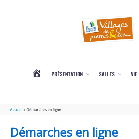
Aller au contenu
Aller au pied de page
PRÉSENTATION
SALLES
VIE
#3578
(PAS
Accueil
Démarches en ligne
DE
Démarches en ligne