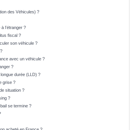
ion des Véhicules) ?
à l'étranger ?
tus fiscal ?
iculer son véhicule ?
 ?
France avec un véhicule ?
ranger ?
n longue durée (LLD) ?
e grise ?
e situation ?
sing ?
-bail se termine ?
?
on acheté en France ?