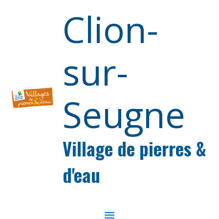
Aller au contenu
Aller au pied de page
Clion-
sur-
Seugne
Village de pierres &
d'eau
MENU