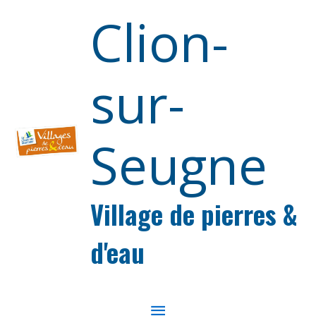
Aller au contenu
Aller au pied de page
Clion-
sur-
Seugne
Village de pierres &
d'eau
MENU